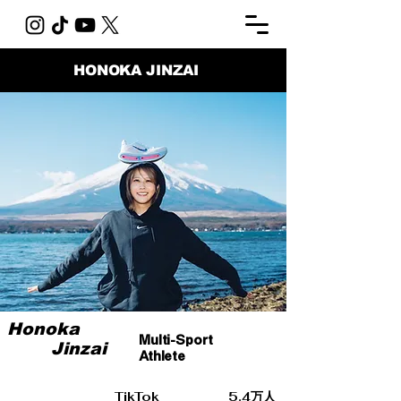
​HONOKA JINZAI
Honoka
Multi-Sport
Jinzai
Athlete
TikTok 5.4万人