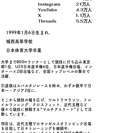
​Instagram 21万人
YouTube 4.3万人
X 1.1万人
Threads 5.5万人
1999年1月6日生まれ。
城西高等学校
日本体育大学卒業
大学まで800mランナーとして競技に打ち込み東京
都1位、U20日本選手権6位、日本選手権出場、イン
ターハイ2回出場など、全国トップレベルの舞台で
活躍。
引退後はスパルタンレースを始め、わずか数年で日
本一・アジア2位に。
そこから競技の幅を広げ、ウルトラマラソン、トレ
イルランニング、クロスフィット、近代五種など
様々な競技に挑戦する“マルチアスリート”として活
動しています。
現在は、近代五種でロサンゼルスオリンピック出場
を目指して日々トレーニングを継続中。